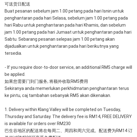
可送货日配送
Buat pesanan sebelum jam 1.00 petang pada hari Isnin untuk 
penghantaran pada hari Selasa, sebelum jam 1.00 petang pada 
hari Rabu untuk penghantaran pada hari Khamis, dan sebelum 
jam 1.00 petang pada hari Jumaat untuk penghantaran pada hari 
Sabtu. Sebarang pesanan selepas jam 1.00 petang akan 
dijadualkan untuk penghantaran pada hari berikutnya yang 
tersedia.
- If you require door-to-door service, an additional RM5 charge will 
be applied. 
如果您需要门到门服务, 将额外收取RM5费用
Sekiranya anda memerlukan perkhidmatan penghantaran terus 
ke pintu, caj tambahan sebanyak RM5 akan dikenakan.
1. Delivery within Klang Valley will be completed on Tuesday, 
Thursday and Saturday. The delivery fee is RM14, FREE DELIVERY 
is available for orders over RM230
巴生谷地区的配送将在每周二、周四和周六完成。配送费为RM14 订