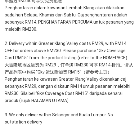
单超过RM230可享受免费配送
Penghantaran dalam kawasan Lembah Klang akan dilakukan 
pada hari Selasa, Khamis dan Sabtu. Caj penghantaran adalah 
sebanyak RM14. PENGHANTARAN PERCUMA untuk pesanan yang 
melebihi RM230.
2. Delivery within Greater Klang Valley costs RM29, with RM14 
OFF for orders above RM230. Please purchase "Gkv Coverage 
Cost RM15" from the product listing (refer to the HOMEPAGE).
大吉隆坡地区运费为 RM29，订单满 RM230 可享 RM14 折扣。请从
产品列表中购买 “Gkv 运送附加费 RM15”（请参考主页）
Penghantaran ke kawasan Greater Klang Valley dikenakan caj 
sebanyak RM29, dengan diskaun RM14 untuk pesanan melebihi 
RM230. Sila beli“Gkv Coverage Cost RM15” daripada senarai 
produk (rujuk HALAMAN UTAMA).
3. We only deliver within Selangor and Kuala Lumpur. No 
outstation delivery