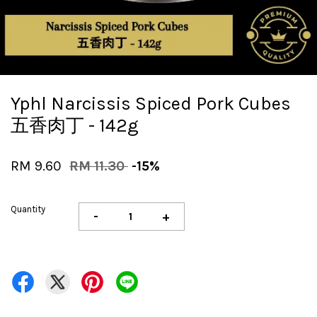
Yphl Narcissis Spiced Pork Cubes
五香肉丁 - 142g
RM 9.60
RM 11.30
-15%
Quantity
-
+