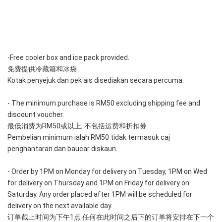
-Free cooler box and ice pack provided. 
免费提供冷藏箱和冰袋
Kotak penyejuk dan pek ais disediakan secara percuma.
- The minimum purchase is RM50 excluding shipping fee and 
discount voucher.
最低消费为RM50或以上, 不包括运费和折扣券
Pembelian minimum ialah RM50 tidak termasuk caj 
penghantaran dan baucar diskaun.
- Order by 1PM on Monday for delivery on Tuesday, 1PM on Wed 
for delivery on Thursday and 1PM on Friday for delivery on 
Saturday. Any order placed after 1PM will be scheduled for 
delivery on the next available day.
订单截止时间为下午1点 任何在此时间之后下的订单将安排在下一个