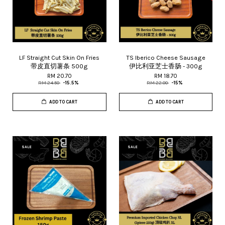
LF Straight Cut Skin On Fries
TS Iberico Cheese Sausage
带皮直切薯条 500g
伊比利亚芝士香肠 - 300g
RM 20.70
RM 18.70
RM 24.50
-15.5%
RM 22.00
-15%
ADD TO CART
ADD TO CART
SALE
SALE