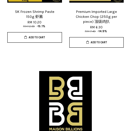
SK Frozen Shrimp Paste
Premium Imported Large
150g 虾酱
Chicken Chop (250g per
piece) 顶级鸡扒
RM 10.20
RM 12.00
-15.1%
RM 6.30
RM 7.40
-14.9%
ADD TO CART
ADD TO CART