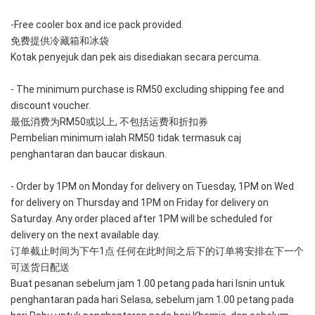
-Free cooler box and ice pack provided. 
免费提供冷藏箱和冰袋
Kotak penyejuk dan pek ais disediakan secara percuma.
- The minimum purchase is RM50 excluding shipping fee and 
discount voucher.
最低消费为RM50或以上, 不包括运费和折扣券
Pembelian minimum ialah RM50 tidak termasuk caj 
penghantaran dan baucar diskaun.
- Order by 1PM on Monday for delivery on Tuesday, 1PM on Wed 
for delivery on Thursday and 1PM on Friday for delivery on 
Saturday. Any order placed after 1PM will be scheduled for 
delivery on the next available day.
订单截止时间为下午1点 任何在此时间之后下的订单将安排在下一个
可送货日配送
Buat pesanan sebelum jam 1.00 petang pada hari Isnin untuk 
penghantaran pada hari Selasa, sebelum jam 1.00 petang pada 