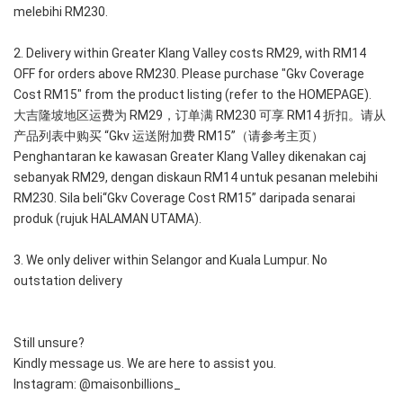
melebihi RM230.
2. Delivery within Greater Klang Valley costs RM29, with RM14 
OFF for orders above RM230. Please purchase "Gkv Coverage 
Cost RM15" from the product listing (refer to the HOMEPAGE).
大吉隆坡地区运费为 RM29，订单满 RM230 可享 RM14 折扣。请从
产品列表中购买 “Gkv 运送附加费 RM15”（请参考主页）
Penghantaran ke kawasan Greater Klang Valley dikenakan caj 
sebanyak RM29, dengan diskaun RM14 untuk pesanan melebihi 
RM230. Sila beli“Gkv Coverage Cost RM15” daripada senarai 
produk (rujuk HALAMAN UTAMA).
3. We only deliver within Selangor and Kuala Lumpur. No 
outstation delivery
Still unsure?
Kindly message us. We are here to assist you.
Instagram: @maisonbillions_