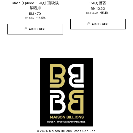
Chop (1 piece -150g) 顶级战
150g 虾酱
斧猪排
RM 10.20
RM 12.00
-15.1%
RM 4.70
RM 5.50
-14.5%
ADD TO CART
ADD TO CART
© 2026 Maison Billions Foods Sdn Bhd.