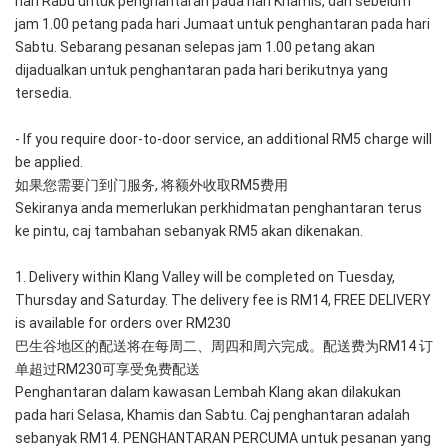
hari Rabu untuk penghantaran pada hari Khamis, dan sebelum 
jam 1.00 petang pada hari Jumaat untuk penghantaran pada hari 
Sabtu. Sebarang pesanan selepas jam 1.00 petang akan 
dijadualkan untuk penghantaran pada hari berikutnya yang 
tersedia.
- If you require door-to-door service, an additional RM5 charge will 
be applied. 
如果您需要门到门服务, 将额外收取RM5费用
Sekiranya anda memerlukan perkhidmatan penghantaran terus 
ke pintu, caj tambahan sebanyak RM5 akan dikenakan.
1. Delivery within Klang Valley will be completed on Tuesday, 
Thursday and Saturday. The delivery fee is RM14, FREE DELIVERY 
is available for orders over RM230
巴生谷地区的配送将在每周二、周四和周六完成。配送费为RM14 订
单超过RM230可享受免费配送
Penghantaran dalam kawasan Lembah Klang akan dilakukan 
pada hari Selasa, Khamis dan Sabtu. Caj penghantaran adalah 
sebanyak RM14. PENGHANTARAN PERCUMA untuk pesanan yang 