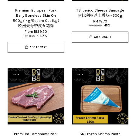
Premium European Pork
TS Iberico Cheese Sausage
Belly Boneless Skin On
伊比利亚芝士香肠 - 300g
500g/1kg/Square Cut 1kg)
RM 18.70
欧洲去骨带皮五花肉
RM 22.00
-15%
From
RM 9.90
RM 11.60
-14.7%
ADD TO CART
ADD TO CART
SALE
SALE
Premium Tomahawk Pork
SK Frozen Shrimp Paste