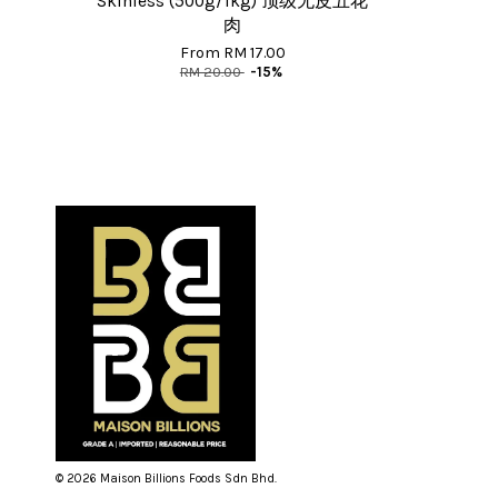
Skinless (500g/1kg) 顶级无皮五花
肉
From
RM 17.00
RM 20.00
-15%
© 2026 Maison Billions Foods Sdn Bhd.