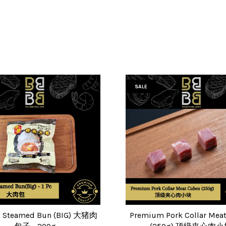
SALE
k Steamed Bun (BIG) 大猪肉
Premium Pork Collar Mea