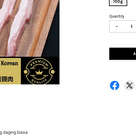
100g
Quantity
-
A
g daging biasa