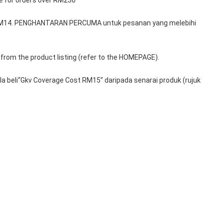
le for orders over RM230
 RM14. PENGHANTARAN PERCUMA untuk pesanan yang melebihi 
from the product listing (refer to the HOMEPAGE).
 beli“Gkv Coverage Cost RM15” daripada senarai produk (rujuk 