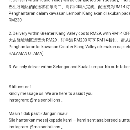
1. Delivery within Klang Valley will be completed on Tuesday, Thu
巴生谷地区的配送将在每周二、周四和周六完成。配送费为RM14 订
Penghantaran dalam kawasan Lembah Klang akan dilakukan pada
RM230.
2. Delivery within Greater Klang Valley costs RM29, with RM14 O
大吉隆坡地区运费为 RM29，订单满 RM230 可享 RM14 折扣。请从
Penghantaran ke kawasan Greater Klang Valley dikenakan caj seb
HALAMAN UTAMA).
3. We only deliver within Selangor and Kuala Lumpur. No outstation
Still unsure?
Kindly message us. We are here to assist you.
Instagram: @maisonbillions_
Masih tidak pasti?Jangan risau!
Sila hantarkan mesej kepada kami — kami sentiasa bersedia un
Instagram: @maisonbillions_