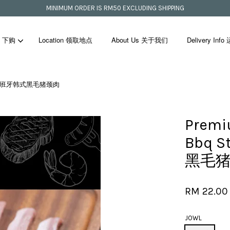
MINIMUM ORDER IS RM50 EXCLUDING SHIPPING
p 下购
Location 领取地点
About Us 关于我们
Delivery In
00g 顶级西班牙韩式黑毛猪颈肉
Your cart is currently empty.
Premi
CONTINUE SHOPPING
Bbq 
黑毛
RM 22.0
JOWL