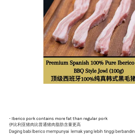
- Iberico pork contains more fat than regular pork
伊比利亚猪肉比普通猪肉脂肪含量更高
Daging babi Iberico mempunyai  lemak yang lebih tinggi berbandin