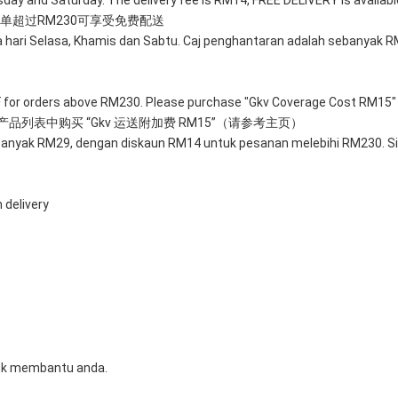
rsday and Saturday. The delivery fee is RM14, FREE DELIVERY is availab
单超过RM230可享受免费配送
 hari Selasa, Khamis dan Sabtu. Caj penghantaran adalah sebanyak
FF for orders above RM230. Please purchase "Gkv Coverage Cost RM15" 
产品列表中购买 “Gkv 运送附加费 RM15”（请参考主页）
anyak RM29, dengan diskaun RM14 untuk pesanan melebihi RM230. Sila
 delivery
tuk membantu anda.