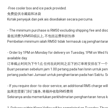
-Free cooler box and ice pack provided. 
免费提供冷藏箱和冰袋
Kotak penyejuk dan pek ais disediakan secara percuma.
- The minimum purchase is RM50 excluding shipping fee and dis
最低消费为RM50或以上, 不包括运费和折扣券
Pembelian minimum ialah RM50 tidak termasuk caj penghantaran
- Order by 1PM on Monday for delivery on Tuesday, 1PM on Wed for 
available day.
订单截止时间为下午1点 任何在此时间之后下的订单将安排在下一
Buat pesanan sebelum jam 1.00 petang pada hari Isnin untuk pen
petang pada hari Jumaat untuk penghantaran pada hari Sabtu. Se
- If you require door-to-door service, an additional RM5 charge will
如果您需要门到门服务, 将额外收取RM5费用
Sekiranya anda memerlukan perkhidmatan penghantaran terus ke