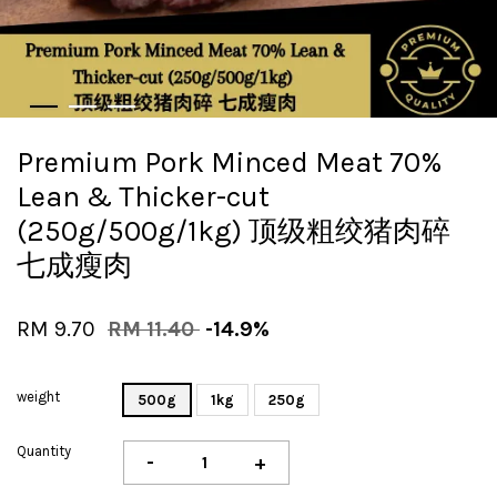
Premium Pork Minced Meat 70%
Lean & Thicker-cut
(250g/500g/1kg) 顶级粗绞猪肉碎
七成瘦肉
RM 9.70
RM 11.40
-14.9%
weight
500g
1kg
250g
Quantity
-
+