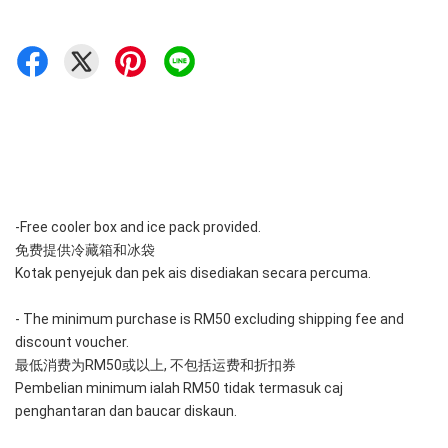
-Free cooler box and ice pack provided. 
免费提供冷藏箱和冰袋
Kotak penyejuk dan pek ais disediakan secara percuma.
- The minimum purchase is RM50 excluding shipping fee and 
discount voucher.
最低消费为RM50或以上, 不包括运费和折扣券
Pembelian minimum ialah RM50 tidak termasuk caj 
penghantaran dan baucar diskaun.