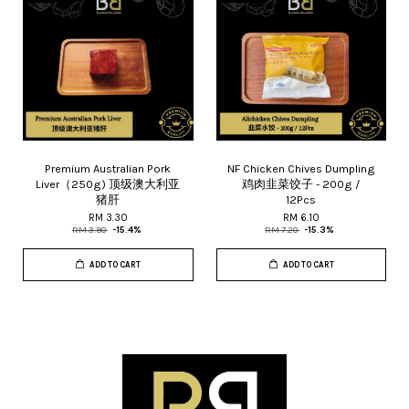
Premium Australian Pork
NF Chicken Chives Dumpling
Liver（250g) 顶级澳大利亚
鸡肉韭菜饺子 - 200g /
猪肝
12Pcs
RM 3.30
RM 6.10
RM 3.90
-15.4%
RM 7.20
-15.3%
ADD TO CART
ADD TO CART