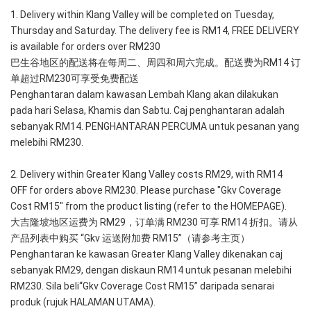
1. Delivery within Klang Valley will be completed on Tuesday, 
Thursday and Saturday. The delivery fee is RM14, FREE DELIVERY 
is available for orders over RM230
巴生谷地区的配送将在每周二、周四和周六完成。配送费为RM14 订
单超过RM230可享受免费配送
Penghantaran dalam kawasan Lembah Klang akan dilakukan 
pada hari Selasa, Khamis dan Sabtu. Caj penghantaran adalah 
sebanyak RM14. PENGHANTARAN PERCUMA untuk pesanan yang 
melebihi RM230.
2. Delivery within Greater Klang Valley costs RM29, with RM14 
OFF for orders above RM230. Please purchase "Gkv Coverage 
Cost RM15" from the product listing (refer to the HOMEPAGE).
大吉隆坡地区运费为 RM29，订单满 RM230 可享 RM14 折扣。请从
产品列表中购买 “Gkv 运送附加费 RM15”（请参考主页）
Penghantaran ke kawasan Greater Klang Valley dikenakan caj 
sebanyak RM29, dengan diskaun RM14 untuk pesanan melebihi 
RM230. Sila beli“Gkv Coverage Cost RM15” daripada senarai 
produk (rujuk HALAMAN UTAMA).