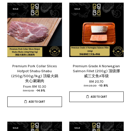
SALE
SALE
Premium Pork Collar Slices
Premium Grade A Norwegian
Hotpot Shabu-Shabu
Salmon Fillet (200g) 顶级挪
(250g/500g/1kg) 頂級火鍋
威三文鱼A等级
夹心涮涮肉
RM 20.70
RM 23.20
-10.8%
From
RM 10.30
RM 12.10
-14.9%
ADD TO CART
ADD TO CART
SALE
SALE