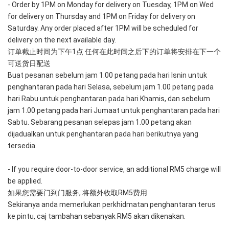
- Order by 1PM on Monday for delivery on Tuesday, 1PM on Wed 
for delivery on Thursday and 1PM on Friday for delivery on 
Saturday. Any order placed after 1PM will be scheduled for 
delivery on the next available day.
订单截止时间为下午1点 任何在此时间之后下的订单将安排在下一个
可送货日配送
Buat pesanan sebelum jam 1.00 petang pada hari Isnin untuk 
penghantaran pada hari Selasa, sebelum jam 1.00 petang pada 
hari Rabu untuk penghantaran pada hari Khamis, dan sebelum 
jam 1.00 petang pada hari Jumaat untuk penghantaran pada hari 
Sabtu. Sebarang pesanan selepas jam 1.00 petang akan 
dijadualkan untuk penghantaran pada hari berikutnya yang 
tersedia.
- If you require door-to-door service, an additional RM5 charge will 
be applied. 
如果您需要门到门服务, 将额外收取RM5费用
Sekiranya anda memerlukan perkhidmatan penghantaran terus 
ke pintu, caj tambahan sebanyak RM5 akan dikenakan.