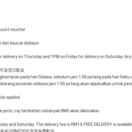
count voucher.
 dan baucar diskaun.
delivery on Thursday and 1PM on Friday for delivery on Saturday. Any o
个可送货日配送
ghantaran pada hari Selasa, sebelum jam 1.00 petang pada hari Rabu 
barang pesanan selepas jam 1.00 petang akan dijadualkan untuk peng
 be applied. 
 pintu, caj tambahan sebanyak RM5 akan dikenakan.
rsday and Saturday. The delivery fee is RM14, FREE DELIVERY is availab
单超过RM230可享受免费配送