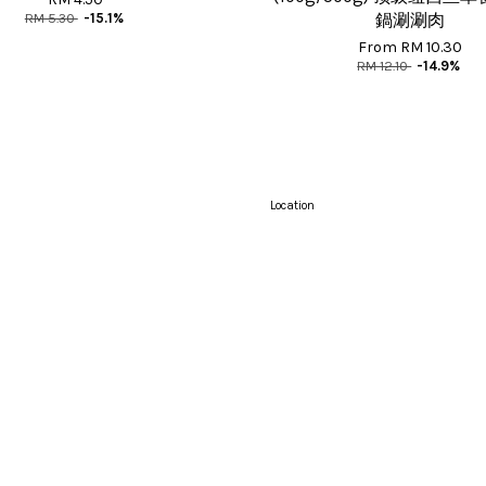
RM 5.30
-15.1%
鍋涮涮肉
From
RM 10.30
RM 12.10
-14.9%
Location