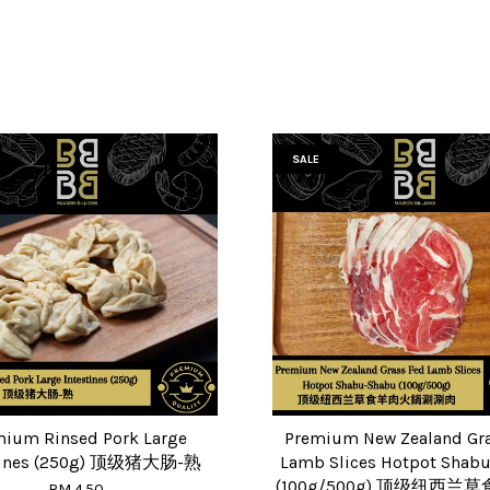
SALE
mium Rinsed Pork Large
Premium New Zealand Gra
stines (250g) 顶级猪大肠-熟
Lamb Slices Hotpot Shab
(100g/500g) 顶级纽西兰
RM 4.50