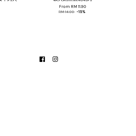
From
RM 11.90
RM 14.00
-15%
Facebook
Instagram