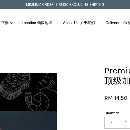
MINIMUM ORDER IS RM50 EXCLUDING SHIPPING
p 下购
Location 领取地点
About Us 关于我们
Delivery In
Your cart is currently empty.
Premiu
CONTINUE SHOPPING
顶级
RM 14.50
Quantity
-