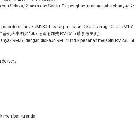
 hari Selasa, Khamis dan Sabtu. Caj penghantaran adalah sebanyak
FF for orders above RM230. Please purchase "Gkv Coverage Cost RM15" 
产品列表中购买 “Gkv 运送附加费 RM15”（请参考主页）
anyak RM29, dengan diskaun RM14 untuk pesanan melebihi RM230. Sila
 delivery
tuk membantu anda.