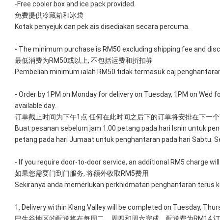
-Free cooler box and ice pack provided. 
免费提供冷藏箱和冰袋
Kotak penyejuk dan pek ais disediakan secara percuma.
- The minimum purchase is RM50 excluding shipping fee and dis
最低消费为RM50或以上, 不包括运费和折扣券
Pembelian minimum ialah RM50 tidak termasuk caj penghantaran
- Order by 1PM on Monday for delivery on Tuesday, 1PM on Wed for 
available day.
订单截止时间为下午1点 任何在此时间之后下的订单将安排在下一
Buat pesanan sebelum jam 1.00 petang pada hari Isnin untuk pen
petang pada hari Jumaat untuk penghantaran pada hari Sabtu. Se
- If you require door-to-door service, an additional RM5 charge will
如果您需要门到门服务, 将额外收取RM5费用
Sekiranya anda memerlukan perkhidmatan penghantaran terus ke
1. Delivery within Klang Valley will be completed on Tuesday, Thu
巴生谷地区的配送将在每周二、周四和周六完成。配送费为RM14 订