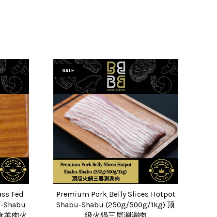
SALE
ss Fed
Premium Pork Belly Slices Hotpot
u-Shabu
Shabu-Shabu (250g/500g/1kg) 顶
草食羊肉火
级火鍋三层涮涮肉