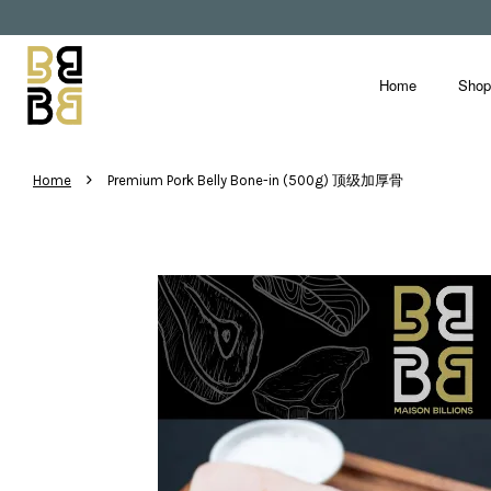
Home
Sho
›
Home
Premium Pork Belly Bone-in (500g) 顶级加厚骨