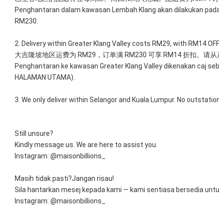
Penghantaran dalam kawasan Lembah Klang akan dilakukan pada
RM230.
2. Delivery within Greater Klang Valley costs RM29, with RM14 O
大吉隆坡地区运费为 RM29，订单满 RM230 可享 RM14 折扣。请从
Penghantaran ke kawasan Greater Klang Valley dikenakan caj seb
HALAMAN UTAMA).
3. We only deliver within Selangor and Kuala Lumpur. No outstation
Still unsure?
Kindly message us. We are here to assist you.
Instagram: @maisonbillions_
Masih tidak pasti?Jangan risau!
Sila hantarkan mesej kepada kami — kami sentiasa bersedia un
Instagram: @maisonbillions_