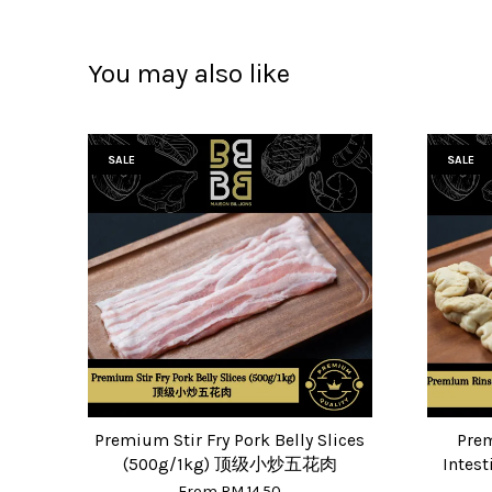
You may also like
SALE
SALE
Premium Stir Fry Pork Belly Slices
Pre
(500g/1kg) 顶级小炒五花肉
Inte
From
RM 14.50