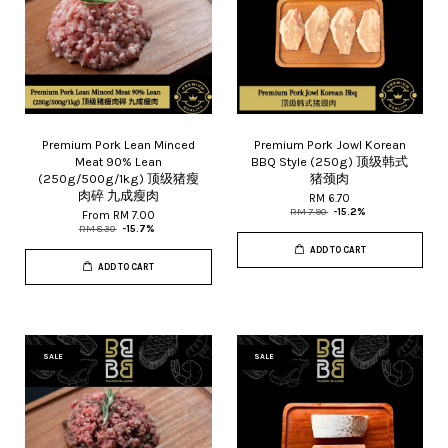
Premium Pork Lean Minced
Premium Pork Jowl Korean
Meat 90% Lean
BBQ Style (250g) 顶级韩式
(250g/500g/1kg) 顶级猪瘦
猪颈肉
肉碎 九成瘦肉
RM 6.70
RM 7.90
-15.2%
From
RM 7.00
RM 8.30
-15.7%
ADD TO CART
ADD TO CART
SALE
SALE