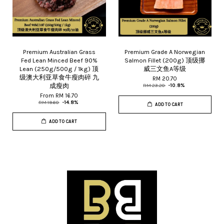
Premium Australian Grass
Premium Grade A Norwegian
Fed Lean Minced Beef 90%
Salmon Fillet (200g) 顶级挪
Lean (250g/500g / 1kg) 顶
威三文鱼A等级
级澳大利亚草食牛瘦肉碎 九
RM 20.70
成瘦肉
RM 23.20
-10.8%
From
RM 16.70
RM 19.60
-14.8%
ADD TO CART
ADD TO CART