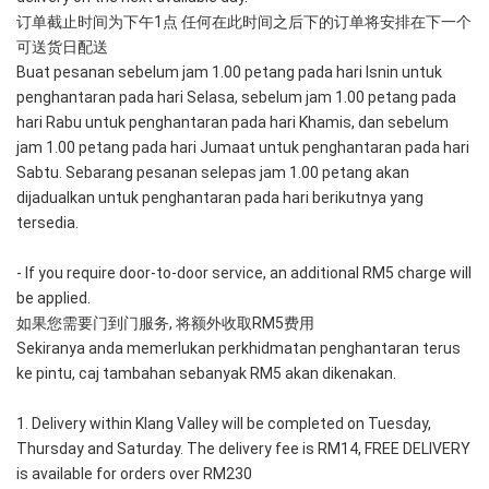
订单截止时间为下午1点 任何在此时间之后下的订单将安排在下一个
可送货日配送
Buat pesanan sebelum jam 1.00 petang pada hari Isnin untuk 
penghantaran pada hari Selasa, sebelum jam 1.00 petang pada 
hari Rabu untuk penghantaran pada hari Khamis, dan sebelum 
jam 1.00 petang pada hari Jumaat untuk penghantaran pada hari 
Sabtu. Sebarang pesanan selepas jam 1.00 petang akan 
dijadualkan untuk penghantaran pada hari berikutnya yang 
tersedia.
- If you require door-to-door service, an additional RM5 charge will 
be applied. 
如果您需要门到门服务, 将额外收取RM5费用
Sekiranya anda memerlukan perkhidmatan penghantaran terus 
ke pintu, caj tambahan sebanyak RM5 akan dikenakan.
1. Delivery within Klang Valley will be completed on Tuesday, 
Thursday and Saturday. The delivery fee is RM14, FREE DELIVERY 
is available for orders over RM230