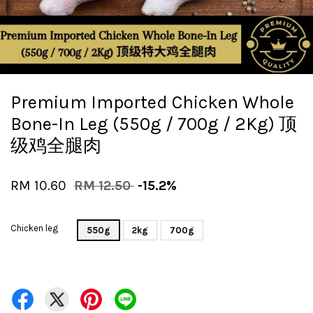
Premium Imported Chicken Whole
Bone-In Leg (550g / 700g / 2Kg) 顶
级鸡全腿肉
RM 10.60
RM 12.50
-15.2%
Chicken leg
550g
2kg
700g