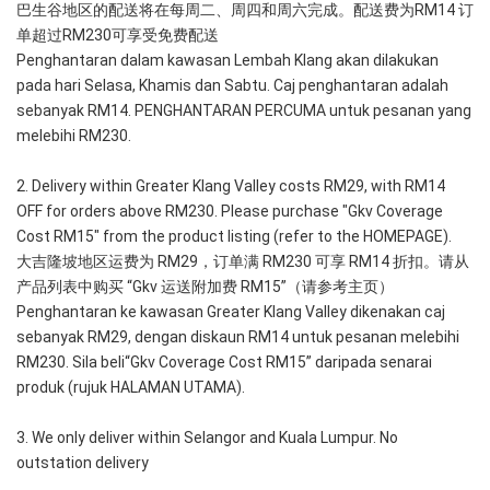
巴生谷地区的配送将在每周二、周四和周六完成。配送费为RM14 订
单超过RM230可享受免费配送
Penghantaran dalam kawasan Lembah Klang akan dilakukan 
pada hari Selasa, Khamis dan Sabtu. Caj penghantaran adalah 
sebanyak RM14. PENGHANTARAN PERCUMA untuk pesanan yang 
melebihi RM230.
2. Delivery within Greater Klang Valley costs RM29, with RM14 
OFF for orders above RM230. Please purchase "Gkv Coverage 
Cost RM15" from the product listing (refer to the HOMEPAGE).
大吉隆坡地区运费为 RM29，订单满 RM230 可享 RM14 折扣。请从
产品列表中购买 “Gkv 运送附加费 RM15”（请参考主页）
Penghantaran ke kawasan Greater Klang Valley dikenakan caj 
sebanyak RM29, dengan diskaun RM14 untuk pesanan melebihi 
RM230. Sila beli“Gkv Coverage Cost RM15” daripada senarai 
produk (rujuk HALAMAN UTAMA).
3. We only deliver within Selangor and Kuala Lumpur. No 
outstation delivery