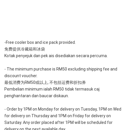
-Free cooler box and ice pack provided. 
免费提供冷藏箱和冰袋
Kotak penyejuk dan pek ais disediakan secara percuma.
- The minimum purchase is RM50 excluding shipping fee and 
discount voucher.
最低消费为RM50或以上, 不包括运费和折扣券
Pembelian minimum ialah RM50 tidak termasuk caj 
penghantaran dan baucar diskaun.
- Order by 1PM on Monday for delivery on Tuesday, 1PM on Wed 
for delivery on Thursday and 1PM on Friday for delivery on 
Saturday. Any order placed after 1PM will be scheduled for 
delivery on the next available day.