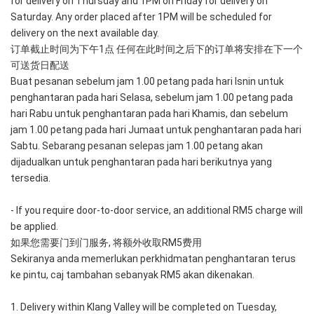
for delivery on Thursday and 1PM on Friday for delivery on 
Saturday. Any order placed after 1PM will be scheduled for 
delivery on the next available day.
订单截止时间为下午1点 任何在此时间之后下的订单将安排在下一个
可送货日配送
Buat pesanan sebelum jam 1.00 petang pada hari Isnin untuk 
penghantaran pada hari Selasa, sebelum jam 1.00 petang pada 
hari Rabu untuk penghantaran pada hari Khamis, dan sebelum 
jam 1.00 petang pada hari Jumaat untuk penghantaran pada hari 
Sabtu. Sebarang pesanan selepas jam 1.00 petang akan 
dijadualkan untuk penghantaran pada hari berikutnya yang 
tersedia.
- If you require door-to-door service, an additional RM5 charge will 
be applied. 
如果您需要门到门服务, 将额外收取RM5费用
Sekiranya anda memerlukan perkhidmatan penghantaran terus 
ke pintu, caj tambahan sebanyak RM5 akan dikenakan.
1. Delivery within Klang Valley will be completed on Tuesday, 