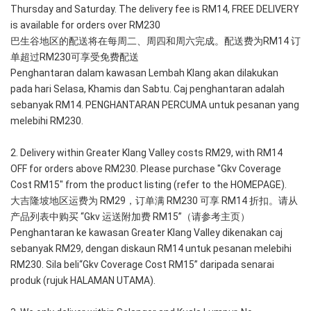
Thursday and Saturday. The delivery fee is RM14, FREE DELIVERY 
is available for orders over RM230
巴生谷地区的配送将在每周二、周四和周六完成。配送费为RM14 订
单超过RM230可享受免费配送
Penghantaran dalam kawasan Lembah Klang akan dilakukan 
pada hari Selasa, Khamis dan Sabtu. Caj penghantaran adalah 
sebanyak RM14. PENGHANTARAN PERCUMA untuk pesanan yang 
melebihi RM230.
2. Delivery within Greater Klang Valley costs RM29, with RM14 
OFF for orders above RM230. Please purchase "Gkv Coverage 
Cost RM15" from the product listing (refer to the HOMEPAGE).
大吉隆坡地区运费为 RM29，订单满 RM230 可享 RM14 折扣。请从
产品列表中购买 “Gkv 运送附加费 RM15”（请参考主页）
Penghantaran ke kawasan Greater Klang Valley dikenakan caj 
sebanyak RM29, dengan diskaun RM14 untuk pesanan melebihi 
RM230. Sila beli“Gkv Coverage Cost RM15” daripada senarai 
produk (rujuk HALAMAN UTAMA).