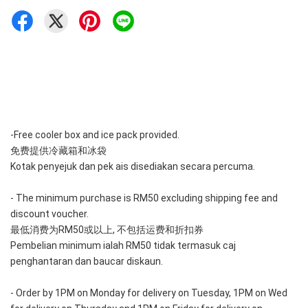
-Free cooler box and ice pack provided. 
免费提供冷藏箱和冰袋
Kotak penyejuk dan pek ais disediakan secara percuma.
- The minimum purchase is RM50 excluding shipping fee and 
discount voucher.
最低消费为RM50或以上, 不包括运费和折扣券
Pembelian minimum ialah RM50 tidak termasuk caj 
penghantaran dan baucar diskaun.
- Order by 1PM on Monday for delivery on Tuesday, 1PM on Wed 