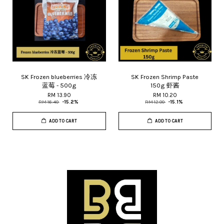
SK Frozen blueberries 冷冻
SK Frozen Shrimp Paste
蓝莓 - 500g
150g 虾酱
RM 13.90
RM 10.20
RM 16.40
-15.2%
RM 12.00
-15.1%
ADD TO CART
ADD TO CART