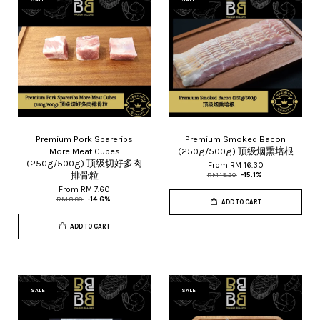
Premium Pork Spareribs
Premium Smoked Bacon
More Meat Cubes
(250g/500g) 顶级烟熏培根
(250g/500g) 顶级切好多肉
From
RM 16.30
排骨粒
RM 19.20
-15.1%
From
RM 7.60
RM 8.90
-14.6%
ADD TO CART
ADD TO CART
SALE
SALE