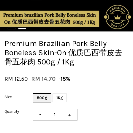
Premium Brazilian Pork Belly
Boneless Skin-On 优质巴西带皮去
骨五花肉 500g / 1Kg
RM 12.50
RM 14.70
-15%
Size
500g
1Kg
Quantity
-
+