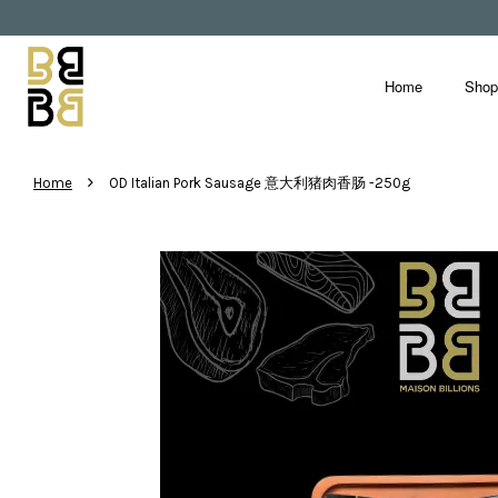
Home
Sho
›
Home
OD Italian Pork Sausage 意大利猪肉香肠 -250g