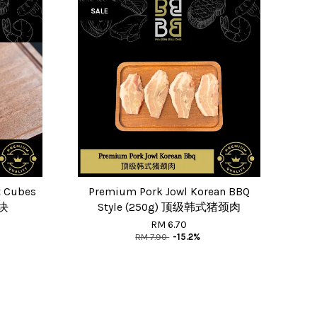
SALE
t Cubes
Premium Pork Jowl Korean BBQ
小块
Style (250g) 顶级韩式猪颈肉
RM 6.70
RM 7.90
-15.2%