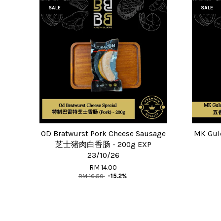
SALE
SALE
OD Bratwurst Pork Cheese Sausage
MK Gul
芝士猪肉白香肠 - 200g EXP
23/10/26
RM 14.00
RM 16.50
-15.2%