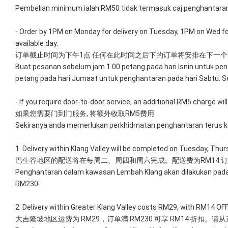
Pembelian minimum ialah RM50 tidak termasuk caj penghantaran
- Order by 1PM on Monday for delivery on Tuesday, 1PM on Wed for 
available day.
订单截止时间为下午1点 任何在此时间之后下的订单将安排在下一
Buat pesanan sebelum jam 1.00 petang pada hari Isnin untuk pen
petang pada hari Jumaat untuk penghantaran pada hari Sabtu. Se
- If you require door-to-door service, an additional RM5 charge will
如果您需要门到门服务, 将额外收取RM5费用
Sekiranya anda memerlukan perkhidmatan penghantaran terus ke
1. Delivery within Klang Valley will be completed on Tuesday, Thu
巴生谷地区的配送将在每周二、周四和周六完成。配送费为RM14 订
Penghantaran dalam kawasan Lembah Klang akan dilakukan pada
RM230.
2. Delivery within Greater Klang Valley costs RM29, with RM14 O
大吉隆坡地区运费为 RM29，订单满 RM230 可享 RM14 折扣。请从