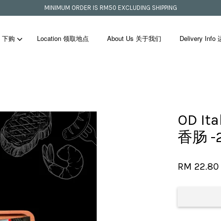
MINIMUM ORDER IS RM50 EXCLUDING SHIPPING
p 下购
Location 领取地点
About Us 关于我们
Delivery In
Your cart is currently empty.
OD It
CONTINUE SHOPPING
香肠 -
RM 22.8