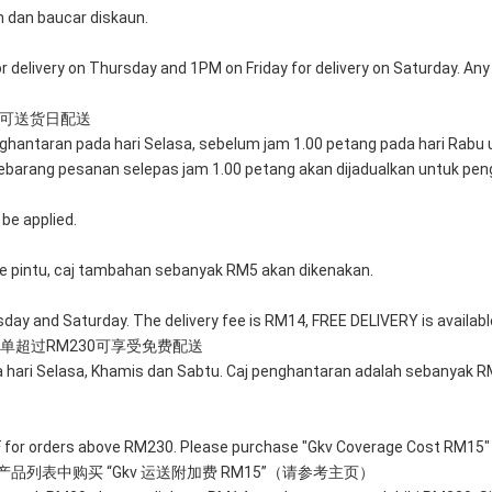
 dan baucar diskaun.
delivery on Thursday and 1PM on Friday for delivery on Saturday. Any o
个可送货日配送
ghantaran pada hari Selasa, sebelum jam 1.00 petang pada hari Rabu 
barang pesanan selepas jam 1.00 petang akan dijadualkan untuk peng
 be applied. 
 pintu, caj tambahan sebanyak RM5 akan dikenakan.
rsday and Saturday. The delivery fee is RM14, FREE DELIVERY is availab
单超过RM230可享受免费配送
 hari Selasa, Khamis dan Sabtu. Caj penghantaran adalah sebanyak
FF for orders above RM230. Please purchase "Gkv Coverage Cost RM15" 
产品列表中购买 “Gkv 运送附加费 RM15”（请参考主页）