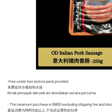
-Free cooler box and ice pack provided. 
免费提供冷藏箱和冰袋
Kotak penyejuk dan pek ais disediakan secara percuma.
- The minimum purchase is RM50 excluding shipping fee and dis
最低消费为RM50或以上, 不包括运费和折扣券