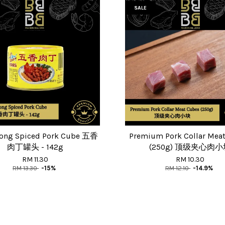
SALE
ong Spiced Pork Cube 五香
Premium Pork Collar Mea
肉丁罐头 - 142g
(250g) 顶级夹心肉
RM 11.30
RM 10.30
RM 13.30
-15%
RM 12.10
-14.9%