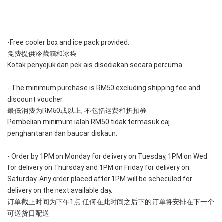
-Free cooler box and ice pack provided. 
免费提供冷藏箱和冰袋
Kotak penyejuk dan pek ais disediakan secara percuma.
- The minimum purchase is RM50 excluding shipping fee and 
discount voucher.
最低消费为RM50或以上, 不包括运费和折扣券
Pembelian minimum ialah RM50 tidak termasuk caj 
penghantaran dan baucar diskaun.
- Order by 1PM on Monday for delivery on Tuesday, 1PM on Wed 
for delivery on Thursday and 1PM on Friday for delivery on 
Saturday. Any order placed after 1PM will be scheduled for 
delivery on the next available day.
订单截止时间为下午1点 任何在此时间之后下的订单将安排在下一个
可送货日配送