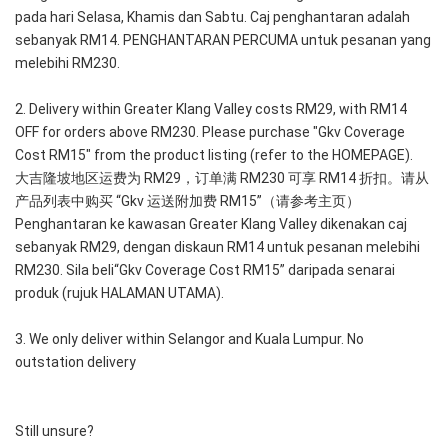
pada hari Selasa, Khamis dan Sabtu. Caj penghantaran adalah 
sebanyak RM14. PENGHANTARAN PERCUMA untuk pesanan yang 
melebihi RM230.
2. Delivery within Greater Klang Valley costs RM29, with RM14 
OFF for orders above RM230. Please purchase "Gkv Coverage 
Cost RM15" from the product listing (refer to the HOMEPAGE).
大吉隆坡地区运费为 RM29，订单满 RM230 可享 RM14 折扣。请从
产品列表中购买 “Gkv 运送附加费 RM15”（请参考主页）
Penghantaran ke kawasan Greater Klang Valley dikenakan caj 
sebanyak RM29, dengan diskaun RM14 untuk pesanan melebihi 
RM230. Sila beli“Gkv Coverage Cost RM15” daripada senarai 
produk (rujuk HALAMAN UTAMA).
3. We only deliver within Selangor and Kuala Lumpur. No 
outstation delivery
Still unsure?