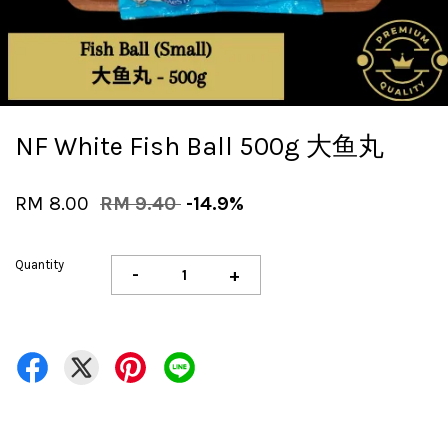
NF White Fish Ball 500g 大鱼丸
RM 8.00
RM 9.40
-14.9%
Quantity
-
+