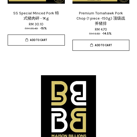
SS Special Minced Pork 特
Premium Tomahawk Pork
式猪肉碎 - 1Kg
Chop (1 piece -150g) 顶级战
斧猪排
RM 30.10
RM 35.40
-15%
RM 4.70
RM 5.50
-14.5%
ADD TO CART
ADD TO CART