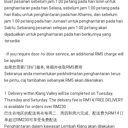
Buat pesanan sebelum jam 1.00 petang pada hari Isnin untuk 
penghantaran pada hari Selasa, sebelum jam 1.00 petang pada 
hari Rabu untuk penghantaran pada hari Khamis, dan sebelum 
jam 1.00 petang pada hari Jumaat untuk penghantaran pada hari 
Sabtu. Sebarang pesanan selepas jam 1.00 petang akan 
dijadualkan untuk penghantaran pada hari berikutnya yang 
tersedia.
- If you require door-to-door service, an additional RM5 charge will 
be applied. 
如果您需要门到门服务, 将额外收取RM5费用
Sekiranya anda memerlukan perkhidmatan penghantaran terus 
ke pintu, caj tambahan sebanyak RM5 akan dikenakan.
1. Delivery within Klang Valley will be completed on Tuesday, 
Thursday and Saturday. The delivery fee is RM14, FREE DELIVERY 
is available for orders over RM230
巴生谷地区的配送将在每周二、周四和周六完成。配送费为RM14 订
单超过RM230可享受免费配送
Penghantaran dalam kawasan Lembah Klang akan dilakukan 