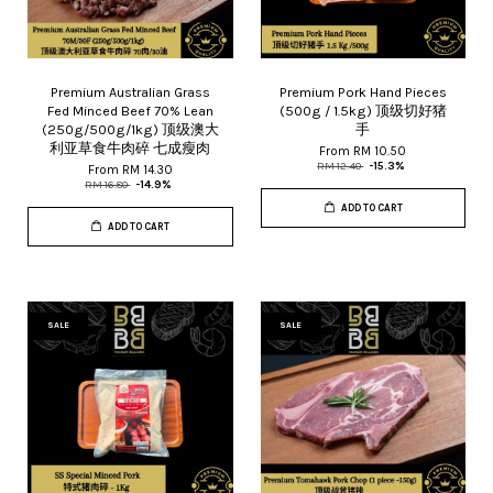
Premium Australian Grass
Premium Pork Hand Pieces
Fed Minced Beef 70% Lean
(500g / 1.5kg) 顶级切好猪
(250g/500g/1kg) 顶级澳大
手
利亚草食牛肉碎 七成瘦肉
From
RM 10.50
RM 12.40
-15.3%
From
RM 14.30
RM 16.80
-14.9%
ADD TO CART
ADD TO CART
SALE
SALE